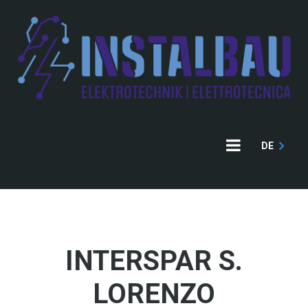
Skip
to
main
content
DE
INTERSPAR S.
LORENZO