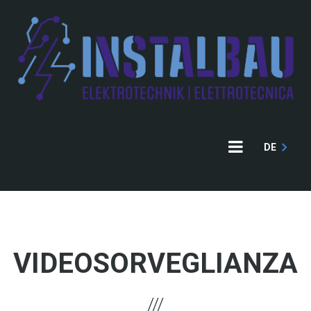
Skip
to
main
content
DE
VIDEOSORVEGLIANZA