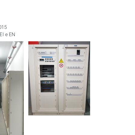
2015
EI e EN